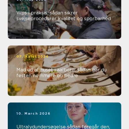
Wps i praksis: sådan sikrer
svejseprocedurer kvalitet og sporbarhed
07. April 2026
Mad ud af huset i aalborg: sådan gør du
festen nemmere og bedre
10. March 2026
Ultralydundersøgelse sådan foregår den,