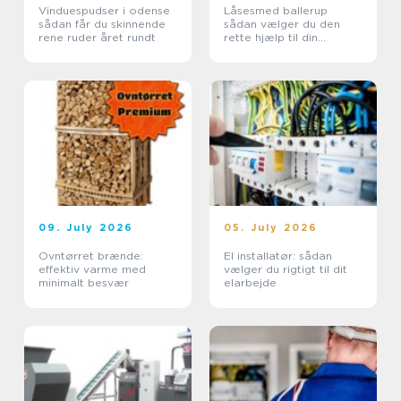
Vinduespudser i odense
Låsesmed ballerup
sådan får du skinnende
sådan vælger du den
rene ruder året rundt
rette hjælp til din
sikkerhed
09. July 2026
05. July 2026
Ovntørret brænde:
El installatør: sådan
effektiv varme med
vælger du rigtigt til dit
minimalt besvær
elarbejde