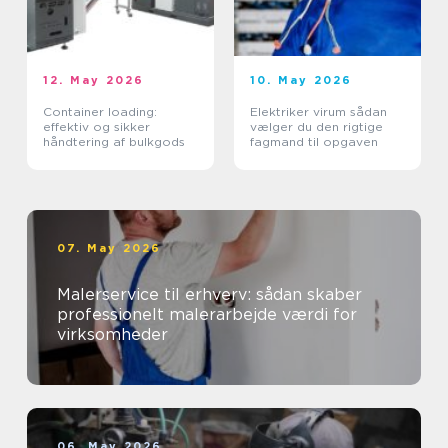
12. May 2026
10. May 2026
Container loading:
Elektriker virum sådan
effektiv og sikker
vælger du den rigtige
håndtering af bulkgods
fagmand til opgaven
07. May 2026
Malerservice til erhverv: sådan skaber
professionelt malerarbejde værdi for
virksomheder
06. May 2026