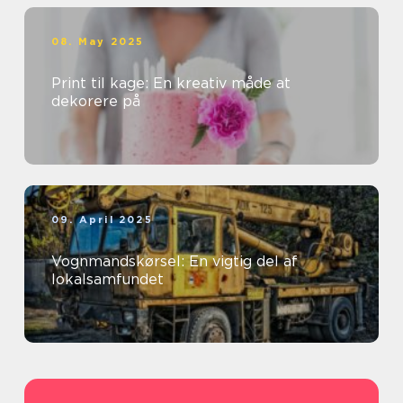
08. May 2025
Print til kage: En kreativ måde at
dekorere på
09. April 2025
Vognmandskørsel: En vigtig del af
lokalsamfundet