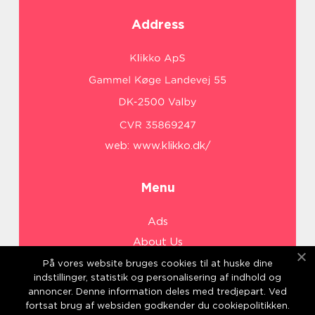
Address
web:
www.klikko.dk/
Menu
Ads
About Us
Cookies
På vores website bruges cookies til at huske dine
indstillinger, statistik og personalisering af indhold og
Contact
annoncer. Denne information deles med tredjepart. Ved
Sitemap
fortsat brug af websiden godkender du cookiepolitikken.