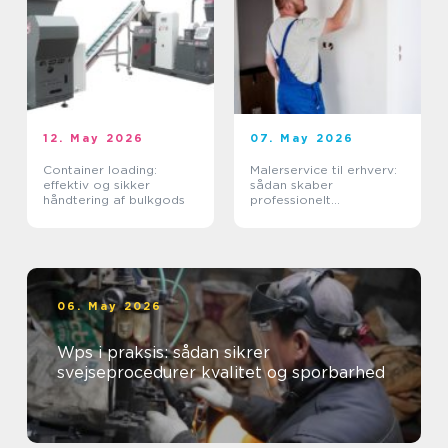
12. May 2026
07. May 2026
Container loading:
Malerservice til erhverv:
effektiv og sikker
sådan skaber
håndtering af bulkgods
professionelt
malerarbejde værdi for
virksomheder
06. May 2026
Wps i praksis: sådan sikrer
svejseprocedurer kvalitet og sporbarhed