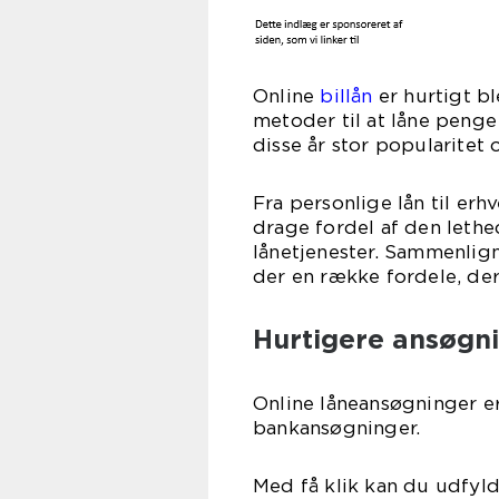
Online
billån
er hurtigt b
metoder til at låne penge t
disse år stor popularitet 
Fra personlige lån til erhv
drage fordel af den lethe
lånetjenester. Sammenlign
der en række fordele, der
Hurtigere ansøgn
Online låneansøgninger e
bankansøgninger.
Med få klik kan du udfyl