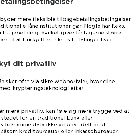
betalingsbetingelser
lbyder mere fleksible tilbagebetalingsbetingelser
ditionelle låneinstitutioner gør. Nogle har f.eks.
ilbagebetaling, hvilket giver låntagerne større
mer til at budgettere deres betalinger hver
yt dit privatliv
n sker ofte via sikre webportaler, hvor dine
 med krypteringsteknologi efter
r mere privatliv, kan føle sig mere trygge ved at
 stedet for en traditionel bank eller
es følsomme data ikke vil blive delt med
 såsom kreditbureauer eller inkassobureauer.