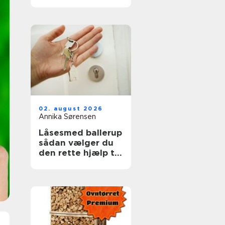
ruder året rundt
02. august 2026
Annika Sørensen
Låsesmed ballerup
sådan vælger du
den rette hjælp til
din sikkerhed