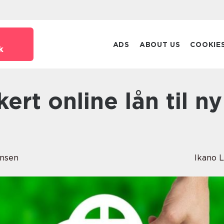
ADS
ABOUT US
COOKIE
k
ansen
Ikano 