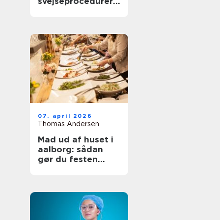
svejseprocedurer
kvalitet og
sporbarhed
07. april 2026
Thomas Andersen
Mad ud af huset i
aalborg: sådan
gør du festen
nemmere og
bedre