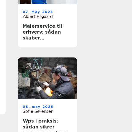
07. may 2026
Albert Pilgaard
Malerservice til
erhverv: sådan
skaber
professionelt
malerarbejde
værdi for
virksomheder
06. may 2026
Sofie Sørensen
Wps i praksis:
sådan sikrer