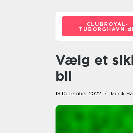
CLUBROYAL-
TUBORGHAVN.
d
Vælg et sikkert online lån til ny
bil
18 December 2022
Jannik H