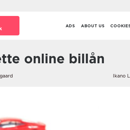
ADS
ABOUT US
COOKIE
k
ette online billån
lgaard
Ikano 