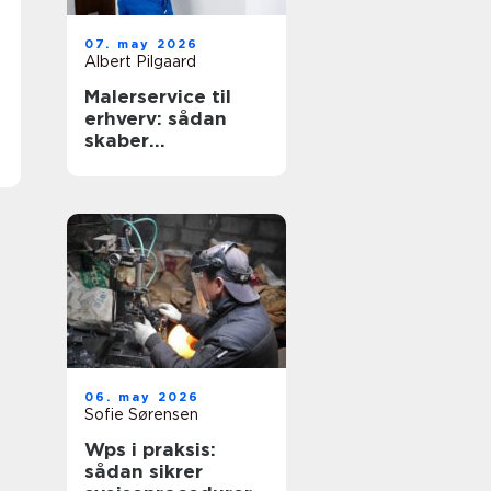
07. may 2026
Albert Pilgaard
Malerservice til
erhverv: sådan
skaber
professionelt
malerarbejde
værdi for
virksomheder
06. may 2026
Sofie Sørensen
Wps i praksis:
sådan sikrer