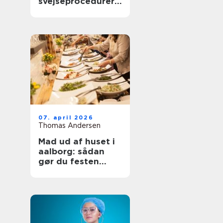
svejseprocedurer
kvalitet og
sporbarhed
07. april 2026
Thomas Andersen
Mad ud af huset i
aalborg: sådan
gør du festen
nemmere og
bedre