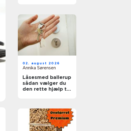
ruder året rundt
02. august 2026
Annika Sørensen
Låsesmed ballerup
sådan vælger du
den rette hjælp til
din sikkerhed