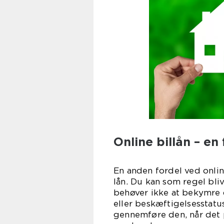
Online billån – e
En anden fordel ved online
lån. Du kan som regel bli
behøver ikke at bekymre d
eller beskæftigelsesstatu
gennemføre den, når det p