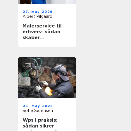
07. may 2026
Albert Pilgaard
Malerservice til
erhverv: sådan
skaber
professionelt
malerarbejde
værdi for
virksomheder
06. may 2026
Sofie Sørensen
Wps i praksis:
sådan sikrer