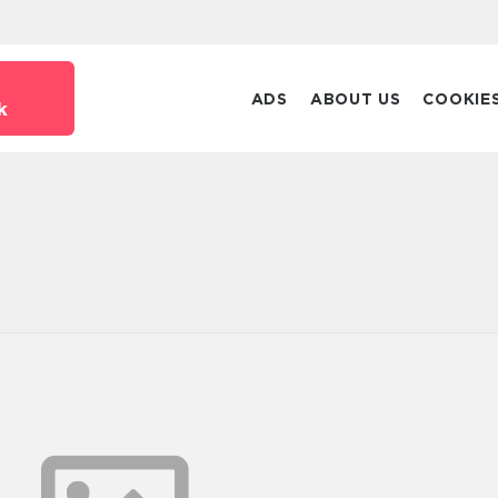
ADS
ABOUT US
COOKIE
k