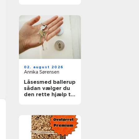
ruder året rundt
02. august 2026
Annika Sørensen
Låsesmed ballerup
sådan vælger du
den rette hjælp til
din sikkerhed