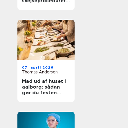
svejseprocedurer
kvalitet og
sporbarhed
07. april 2026
Thomas Andersen
Mad ud af huset i
aalborg: sådan
gør du festen
nemmere og
bedre