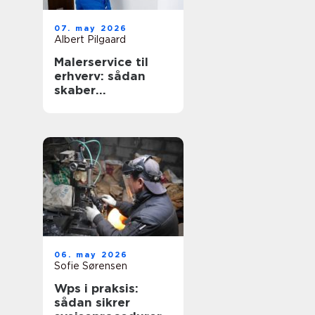
07. may 2026
Albert Pilgaard
Malerservice til
erhverv: sådan
skaber
professionelt
malerarbejde
værdi for
virksomheder
06. may 2026
Sofie Sørensen
Wps i praksis:
sådan sikrer