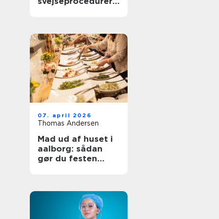
svejseprocedurer
kvalitet og
sporbarhed
07. april 2026
Thomas Andersen
Mad ud af huset i
aalborg: sådan
gør du festen
nemmere og
bedre