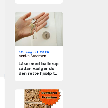
ruder året rundt
02. august 2026
Annika Sørensen
Låsesmed ballerup
sådan vælger du
den rette hjælp til
din sikkerhed