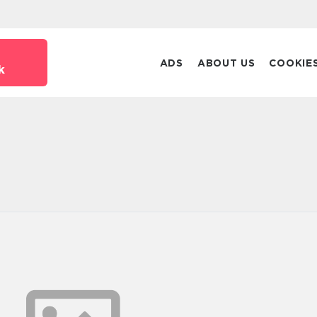
ADS
ABOUT US
COOKIE
k