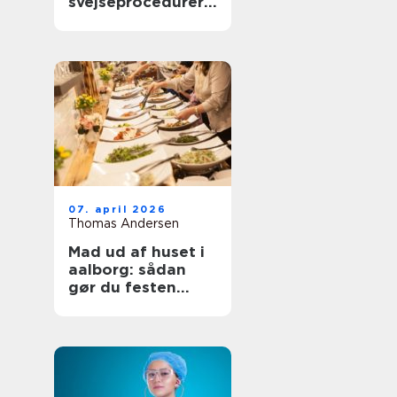
svejseprocedurer
kvalitet og
sporbarhed
07. april 2026
Thomas Andersen
Mad ud af huset i
aalborg: sådan
gør du festen
nemmere og
bedre