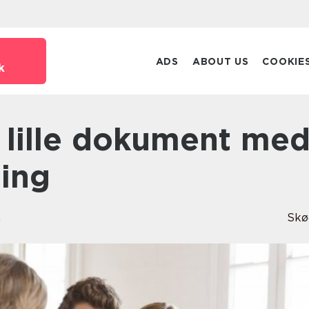
ADS
ABOUT US
COOKIE
k
ning
n
Skø