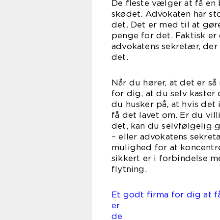
De fleste vælger at få en 
skødet. Advokaten har sto
det. Det er med til at gø
penge for det. Faktisk er 
advokatens sekretær, der 
d
Når du hører, at det er så
for dig, at du selv kaster
du husker på, at hvis det i
få det lavet om. Er du vil
det, kan du selvfølgelig 
– eller advokatens sekret
mulighed for at koncentr
sikkert er i forbindelse 
flyt
Et godt firma for dig at f
er eboli
de