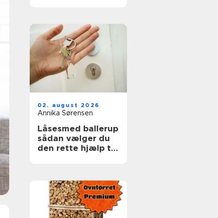
ruder året rundt
02. august 2026
Annika Sørensen
Låsesmed ballerup
sådan vælger du
den rette hjælp til
din sikkerhed