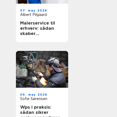
07. may 2026
Albert Pilgaard
Malerservice til
erhverv: sådan
skaber
professionelt
malerarbejde
værdi for
virksomheder
06. may 2026
Sofie Sørensen
Wps i praksis:
sådan sikrer