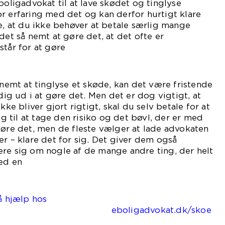
boligadvokat til at lave skødet og tinglyse
r erfaring med det og kan derfor hurtigt klare
re, at du ikke behøver at betale særlig mange
det så nemt at gøre det, at det ofte er
står for at gøre
et.
 nemt at tinglyse et skøde, kan det være fristende
 dig ud i at gøre det. Men det er dog vigtigt, at
kke bliver gjort rigtigt, skal du selv betale for at
lig til at tage den risiko og det bøvl, der er med
gøre det, men de fleste vælger at lade advokaten
ær – klare det for sig. Det giver dem også
ere sig om nogle af de mange andre ting, der helt
med en
ning.
å hjælp hos
gadvokat.dk/skoe