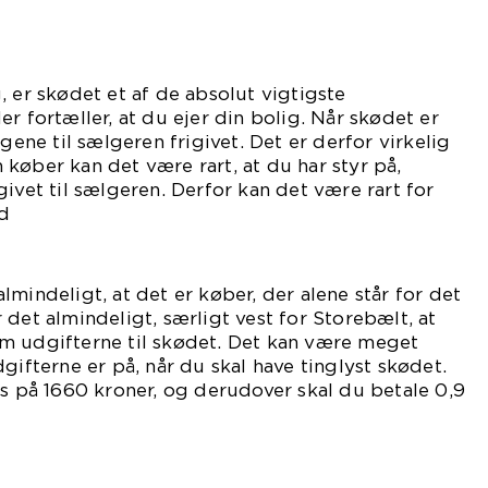
, er skødet et af de absolut vigtigste
r fortæller, at du ejer din bolig. Når skødet er
ngene til sælgeren frigivet. Det er derfor virkelig
køber kan det være rart, at du har styr på,
ivet til sælgeren. Derfor kan det være rart for
ed
det.
mindeligt, at det er køber, der alene står for det
 det almindeligt, særligt vest for Storebælt, at
m udgifterne til skødet. Det kan være meget
gifterne er på, når du skal have tinglyst skødet.
is på 1660 kroner, og derudover skal du betale 0,9
ningsafgift.