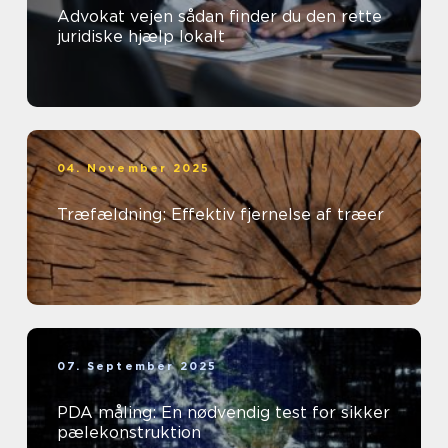
Advokat vejen sådan finder du den rette
juridiske hjælp lokalt
04. November 2025
Træfældning: Effektiv fjernelse af træer
07. September 2025
PDA måling: En nødvendig test for sikker
pælekonstruktion