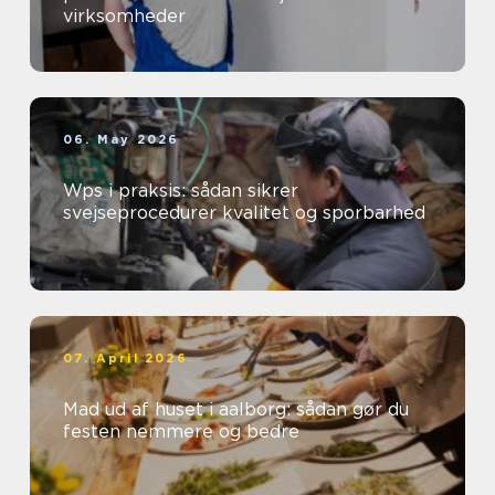
virksomheder
06. May 2026
Wps i praksis: sådan sikrer
svejseprocedurer kvalitet og sporbarhed
07. April 2026
Mad ud af huset i aalborg: sådan gør du
festen nemmere og bedre