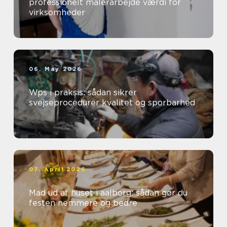
professionelt malerarbejde værdi for
virksomheder
06. May 2026
Wps i praksis: sådan sikrer
svejseprocedurer kvalitet og sporbarhed
07. April 2026
Mad ud af huset i aalborg: sådan gør du
festen nemmere og bedre