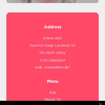
Address
web:
www.klikko.dk/
Menu
Ads
About Us