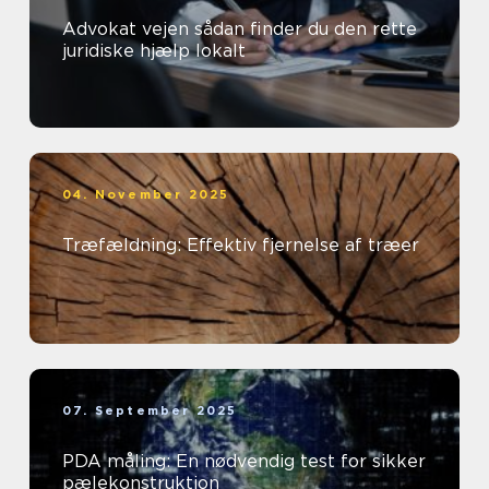
Advokat vejen sådan finder du den rette
juridiske hjælp lokalt
04. November 2025
Træfældning: Effektiv fjernelse af træer
07. September 2025
PDA måling: En nødvendig test for sikker
pælekonstruktion