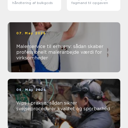
håndtering af bulkgods
fagmand til opgaven
07. May 2026
Malerservice til erhverv: sådan skaber
professionelt malerarbejde værdi for
virksomheder
06. May 2026
Wps i praksis: sådan sikrer
svejseprocedurer kvalitet og sporbarhed