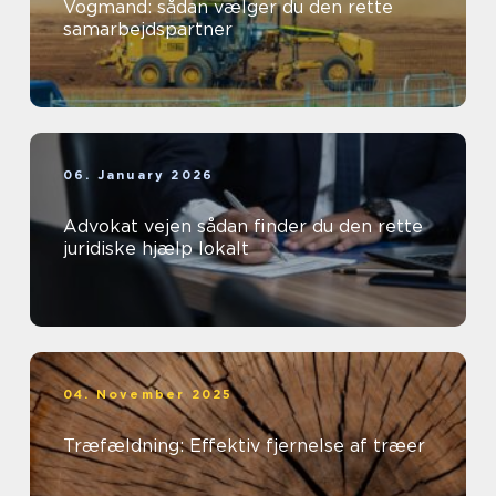
Vogmand: sådan vælger du den rette
samarbejdspartner
06. January 2026
Advokat vejen sådan finder du den rette
juridiske hjælp lokalt
04. November 2025
Træfældning: Effektiv fjernelse af træer