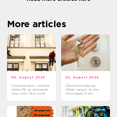
More articles
06. August 2026
02. August 2026
Vinduespudser i odense
Låsesmed ballerup
sådan får du skinnende
sådan vælger du den
rene ruder året rundt
rette hjælp til din
sikkerhed