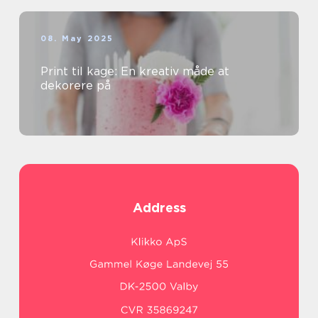
08. May 2025
Print til kage: En kreativ måde at
dekorere på
Address