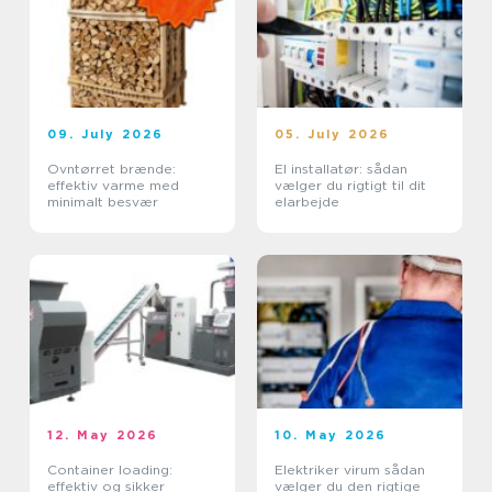
09. July 2026
05. July 2026
Ovntørret brænde:
El installatør: sådan
effektiv varme med
vælger du rigtigt til dit
minimalt besvær
elarbejde
12. May 2026
10. May 2026
Container loading:
Elektriker virum sådan
effektiv og sikker
vælger du den rigtige