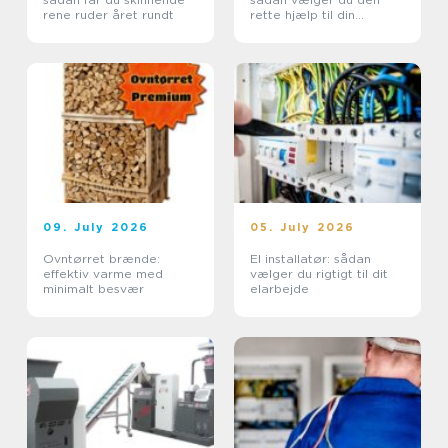
rene ruder året rundt
rette hjælp til din
sikkerhed
09. July 2026
05. July 2026
Ovntørret brænde:
El installatør: sådan
effektiv varme med
vælger du rigtigt til dit
minimalt besvær
elarbejde