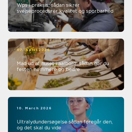
Wps i praksis: sådan sikrer
svejseprocedurer kvalitet og sporbarhed
07. April 2026
Mad ud af huset i aalborg: sådan gør du
festen nemmere og bedre
10. March 2026
Ultralydundersøgelse sådan foregår den,
og det skal du vide