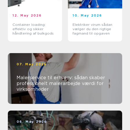
12. May 2026
10. May 2026
Container loading:
Elektriker virum sådan
effektiv og sikker
vælger du den rigtige
håndtering af bulkgods
fagmand til opgaven
07. May 2026
Malerservice til erhverv: sådan skaber
professionelt malerarbejde værdi for
virksomheder
06. May 2026