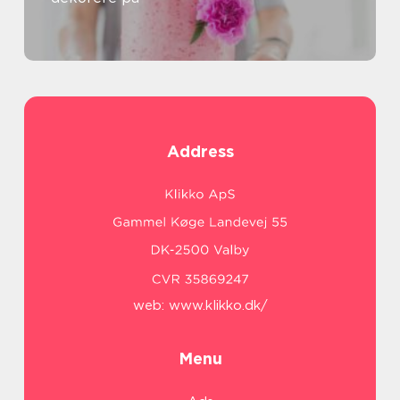
Address
web:
www.klikko.dk/
Menu