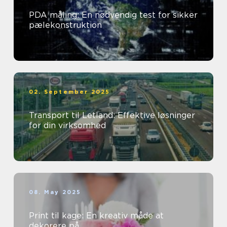
PDA måling: En nødvendig test for sikker
pælekonstruktion
02. September 2025
Transport til Letland: Effektive løsninger
for din virksomhed
08. May 2025
Print til kage: En kreativ måde at
dekorere på