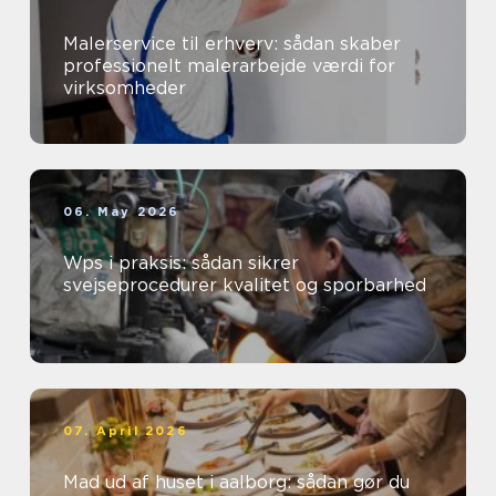
Malerservice til erhverv: sådan skaber
professionelt malerarbejde værdi for
virksomheder
06. May 2026
Wps i praksis: sådan sikrer
svejseprocedurer kvalitet og sporbarhed
07. April 2026
Mad ud af huset i aalborg: sådan gør du