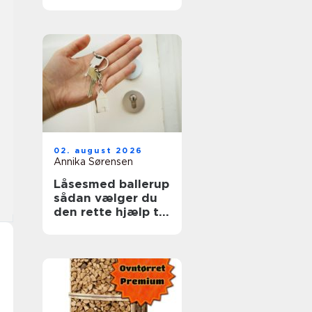
ruder året rundt
02. august 2026
Annika Sørensen
Låsesmed ballerup
sådan vælger du
den rette hjælp til
din sikkerhed