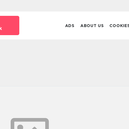
ADS
ABOUT US
COOKIE
k