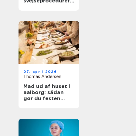
svejseprocedurer
kvalitet og
sporbarhed
07. april 2026
Thomas Andersen
Mad ud af huset i
aalborg: sådan
gør du festen
nemmere og
bedre