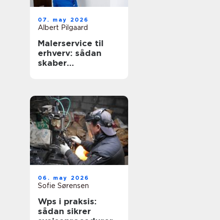
07. may 2026
Albert Pilgaard
Malerservice til
erhverv: sådan
skaber
professionelt
malerarbejde
værdi for
virksomheder
06. may 2026
Sofie Sørensen
Wps i praksis:
sådan sikrer