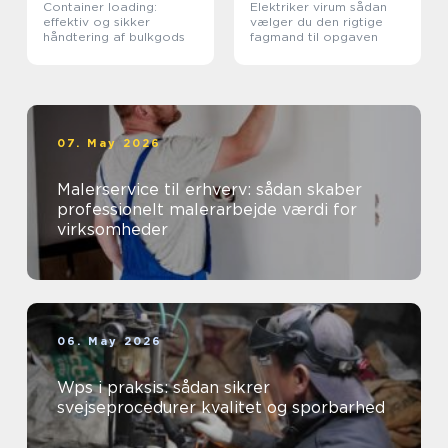
Container loading:
Elektriker virum sådan
effektiv og sikker
vælger du den rigtige
håndtering af bulkgods
fagmand til opgaven
07. May 2026
Malerservice til erhverv: sådan skaber
professionelt malerarbejde værdi for
virksomheder
06. May 2026
Wps i praksis: sådan sikrer
svejseprocedurer kvalitet og sporbarhed