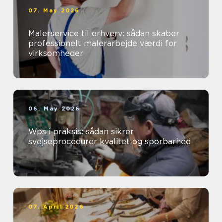
07. May 2026
Malerservice til erhverv: sådan skaber
professionelt malerarbejde værdi for
virksomheder
06. May 2026
Wps i praksis: sådan sikrer
svejseprocedurer kvalitet og sporbarhed
07. April 2026