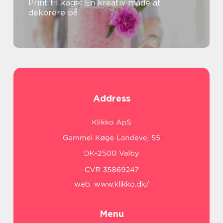
Print til kage: En kreativ måde at
dekorere på
Address
web:
www.klikko.dk/
Menu