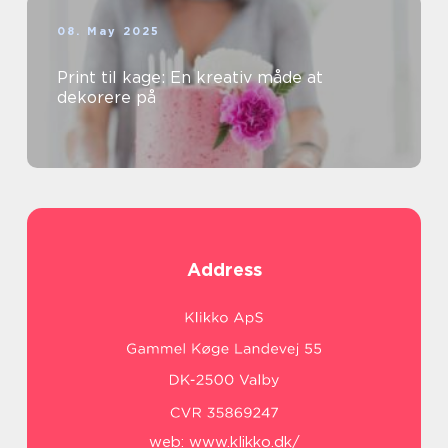
08. May 2025
Print til kage: En kreativ måde at
dekorere på
Address
web:
www.klikko.dk/