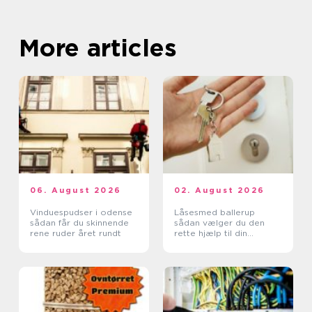
More articles
06. August 2026
02. August 2026
Vinduespudser i odense
Låsesmed ballerup
sådan får du skinnende
sådan vælger du den
rene ruder året rundt
rette hjælp til din
sikkerhed