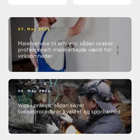
07. May 2026
Malerservice til erhverv: sådan skaber
professionelt malerarbejde værdi for
virksomheder
06. May 2026
Wps i praksis: sådan sikrer
svejseprocedurer kvalitet og sporbarhed