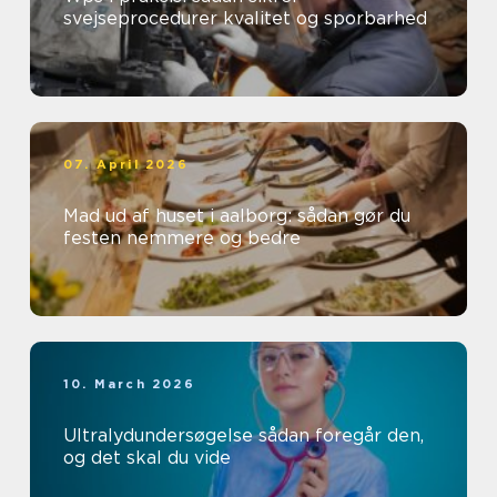
svejseprocedurer kvalitet og sporbarhed
07. April 2026
Mad ud af huset i aalborg: sådan gør du
festen nemmere og bedre
10. March 2026
Ultralydundersøgelse sådan foregår den,
og det skal du vide