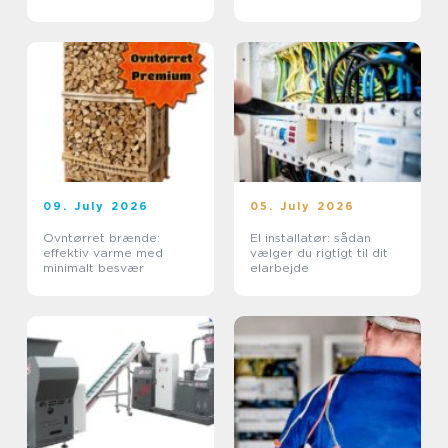
sikkerhed
09. July 2026
05. July 2026
Ovntørret brænde:
El installatør: sådan
effektiv varme med
vælger du rigtigt til dit
minimalt besvær
elarbejde