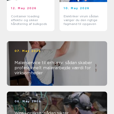
12. May 2026
10. May 2026
Container loading:
Elektriker virum sådan
effektiv og sikker
vælger du den rigtige
håndtering af bulkgods
fagmand til opgaven
07. May 2026
Malerservice til erhverv: sådan skaber
professionelt malerarbejde værdi for
virksomheder
06. May 2026
Wps i praksis: sådan sikrer