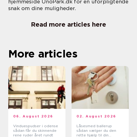
hjemmeside UnoPark.dk for en uforpligtende
snak om dine muligheder.
Read more articles here
More articles
06. August 2026
02. August 2026
Vinduespudser i odense
Låsesmed ballerup
sådan får du skinnende
sådan vælger du den
rene ruder året rundt
rette hjælp til din