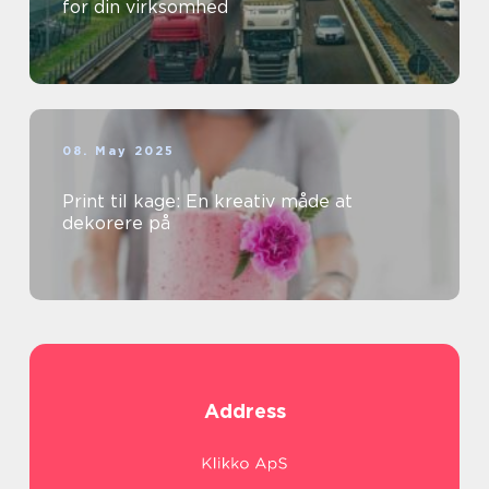
for din virksomhed
08. May 2025
Print til kage: En kreativ måde at
dekorere på
Address