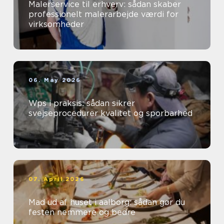
Malerservice til erhverv: sådan skaber
professionelt malerarbejde værdi for
virksomheder
06. May 2026
Wps i praksis: sådan sikrer
svejseprocedurer kvalitet og sporbarhed
07. April 2026
Mad ud af huset i aalborg: sådan gør du
festen nemmere og bedre