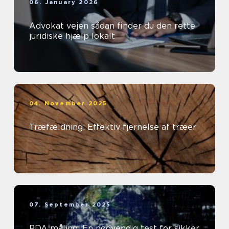
06. January 2026
Advokat vejen sådan finder du den rette
juridiske hjælp lokalt
04. November 2025
Træfældning: Effektiv fjernelse af træer
07. September 2025
PDA måling: En nødvendig test for sikker