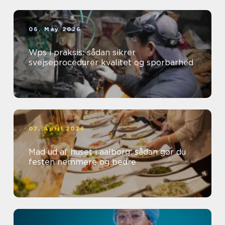
06. May 2026
Wps i praksis: sådan sikrer
svejseprocedurer kvalitet og sporbarhed
07. April 2026
Mad ud af huset i aalborg: sådan gør du
festen nemmere og bedre