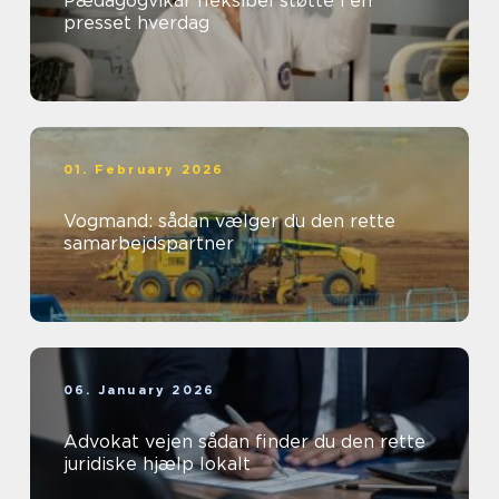
Pædagogvikar fleksibel støtte i en
presset hverdag
01. February 2026
Vogmand: sådan vælger du den rette
samarbejdspartner
06. January 2026
Advokat vejen sådan finder du den rette
juridiske hjælp lokalt