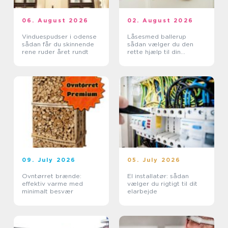
06. August 2026
02. August 2026
Vinduespudser i odense
Låsesmed ballerup
sådan får du skinnende
sådan vælger du den
rene ruder året rundt
rette hjælp til din
sikkerhed
09. July 2026
05. July 2026
Ovntørret brænde:
El installatør: sådan
effektiv varme med
vælger du rigtigt til dit
minimalt besvær
elarbejde