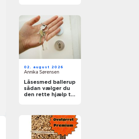
ruder året rundt
02. august 2026
Annika Sørensen
Låsesmed ballerup
sådan vælger du
den rette hjælp til
din sikkerhed