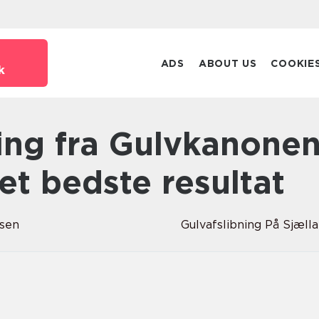
ADS
ABOUT US
COOKIE
k
det bedste resultat
nsen
Gulvafslibning På Sjæll