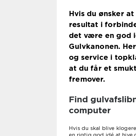
Hvis du ønsker at
resultat i forbind
det være en god i
Gulvkanonen. Her 
og service i topk
at du får et smukt
fremover.
Find gulvafsli
computer
Hvis du skal blive kloger
en rigtig god idé at hive