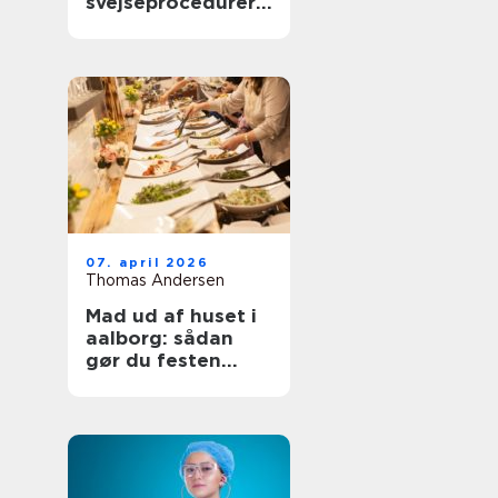
svejseprocedurer
kvalitet og
sporbarhed
07. april 2026
Thomas Andersen
Mad ud af huset i
aalborg: sådan
gør du festen
nemmere og
bedre