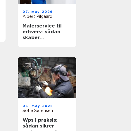
07. may 2026
Albert Pilgaard
Malerservice til
erhverv: sådan
skaber
professionelt
malerarbejde
værdi for
virksomheder
06. may 2026
Sofie Sørensen
Wps i praksis:
sådan sikrer