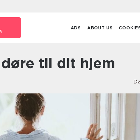
ADS
ABOUT US
COOKIE
k
 døre til dit hjem
Dø