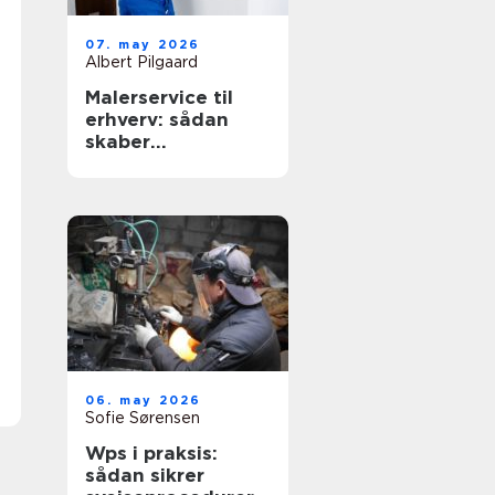
07. may 2026
Albert Pilgaard
Malerservice til
erhverv: sådan
skaber
professionelt
malerarbejde
værdi for
virksomheder
06. may 2026
Sofie Sørensen
Wps i praksis:
sådan sikrer