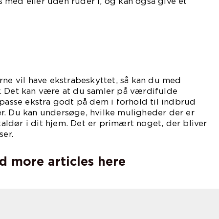
 med eller uden ruder i, og kan også give et
l
mmet.
rne vil have ekstrabeskyttet, så kan du med
. Det kan være at du samler på værdifulde
 passe ekstra godt på dem i forhold til indbrud
r. Du kan undersøge, hvilke muligheder der er
etaldør i dit hjem. Det er primært noget, der bliver
ser.
d more articles here