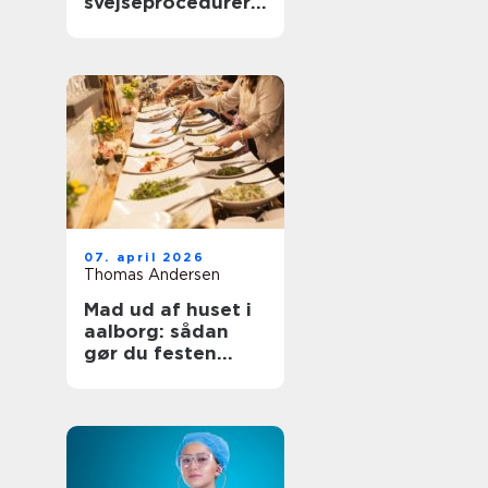
svejseprocedurer
kvalitet og
sporbarhed
07. april 2026
Thomas Andersen
Mad ud af huset i
aalborg: sådan
gør du festen
nemmere og
bedre