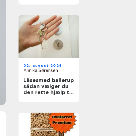
ruder året rundt
02. august 2026
Annika Sørensen
Låsesmed ballerup
sådan vælger du
den rette hjælp til
din sikkerhed