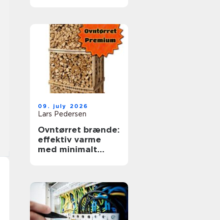
din sikkerhed
09. july 2026
Lars Pedersen
Ovntørret brænde:
effektiv varme
med minimalt
besvær