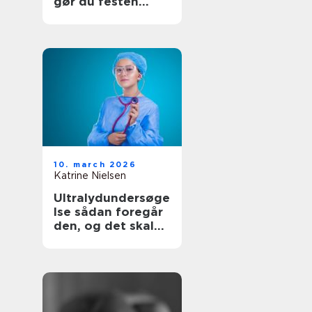
gør du festen
nemmere og
bedre
10. march 2026
Katrine Nielsen
Ultralydundersøge
lse sådan foregår
den, og det skal
du vide