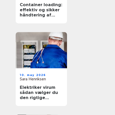
Container loading:
effektiv og sikker
håndtering af
bulkgods
10. may 2026
Sara Henriksen
Elektriker virum
sådan vælger du
den rigtige
fagmand til
opgaven