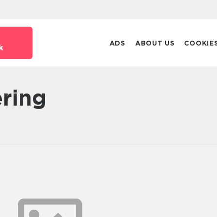
ADS
ABOUT US
COOKIE
k
ering