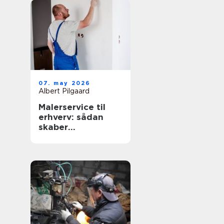
07. may 2026
Albert Pilgaard
Malerservice til
erhverv: sådan
skaber
professionelt
malerarbejde
værdi for
virksomheder