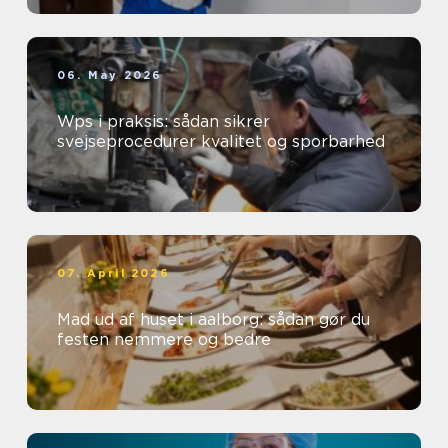
06. May 2026
Wps i praksis: sådan sikrer
svejseprocedurer kvalitet og sporbarhed
07. April 2026
Mad ud af huset i aalborg: sådan gør du
festen nemmere og bedre