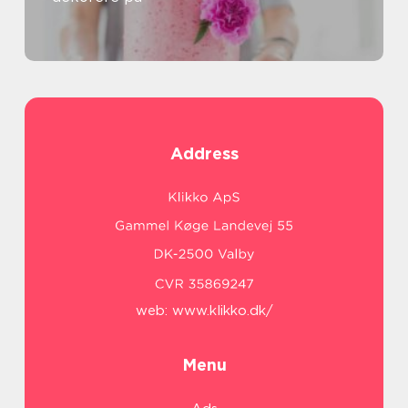
Address
web:
www.klikko.dk/
Menu