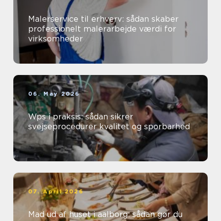
Malerservice til erhverv: sådan skaber
professionelt malerarbejde værdi for
virksomheder
06. May 2026
Wps i praksis: sådan sikrer
svejseprocedurer kvalitet og sporbarhed
07. April 2026
Mad ud af huset i aalborg: sådan gør du