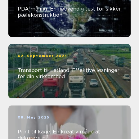
PDA måling: En nødvendig test for sikker
pælekonstruktion
02. September 2025
Transport til Letland: Effektive løsninger
for din virksomhed
08. May 2025
Print til kage: En kreativ måde at
dekorere på