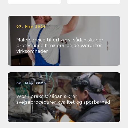
07. May 2026
Malerservice til erhverv: sådan skaber
professionelt malerarbejde værdi for
virksomheder
06. May 2026
Wps i praksis: sådan sikrer
svejseprocedurer kvalitet og sporbarhed