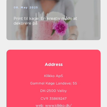
08. May 2025
Print til kage: En kreativ måde at
dekorere på
Address
web:
www.klikko.dk/