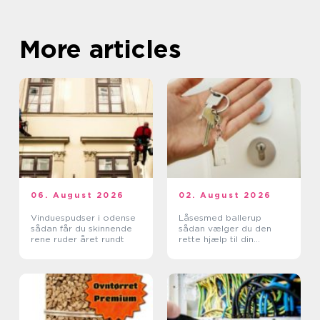
More articles
06. August 2026
02. August 2026
Vinduespudser i odense
Låsesmed ballerup
sådan får du skinnende
sådan vælger du den
rene ruder året rundt
rette hjælp til din
sikkerhed