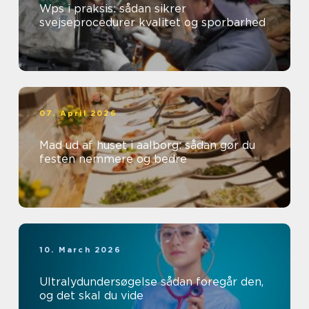
Wps i praksis: sådan sikrer
svejseprocedurer kvalitet og sporbarhed
07. April 2026
Mad ud af huset i aalborg: sådan gør du
festen nemmere og bedre
10. March 2026
Ultralydundersøgelse sådan foregår den,
og det skal du vide