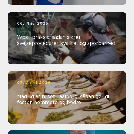
06. May 2026
Wps i praksis: sådan sikrer
svejseprocedurer kvalitet og sporbarhed
07. April 2026
Mad ud af huset i aalborg: sådan gør du
festen nemmere og bedre