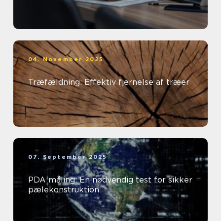
04. November 2025
Træfældning: Effektiv fjernelse af træer
07. September 2025
PDA måling: En nødvendig test for sikker
pælekonstruktion