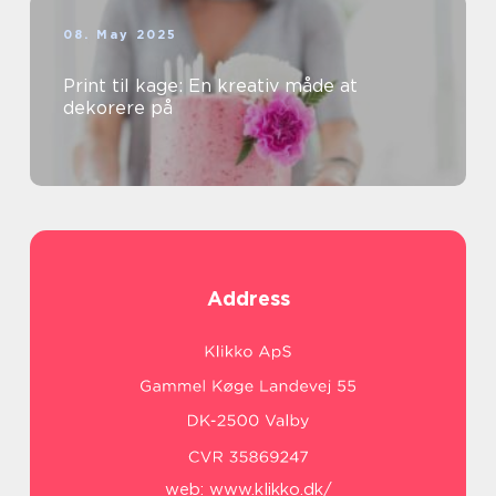
08. May 2025
Print til kage: En kreativ måde at
dekorere på
Address
web:
www.klikko.dk/