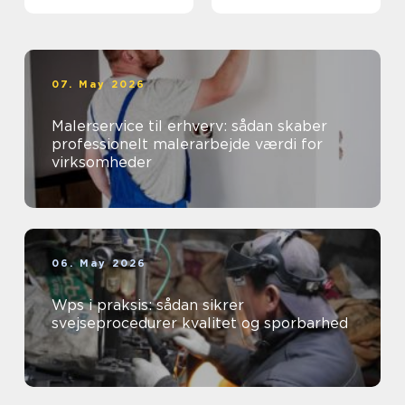
07. May 2026
Malerservice til erhverv: sådan skaber
professionelt malerarbejde værdi for
virksomheder
06. May 2026
Wps i praksis: sådan sikrer
svejseprocedurer kvalitet og sporbarhed