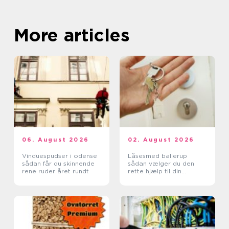
More articles
06. August 2026
02. August 2026
Vinduespudser i odense
Låsesmed ballerup
sådan får du skinnende
sådan vælger du den
rene ruder året rundt
rette hjælp til din
sikkerhed