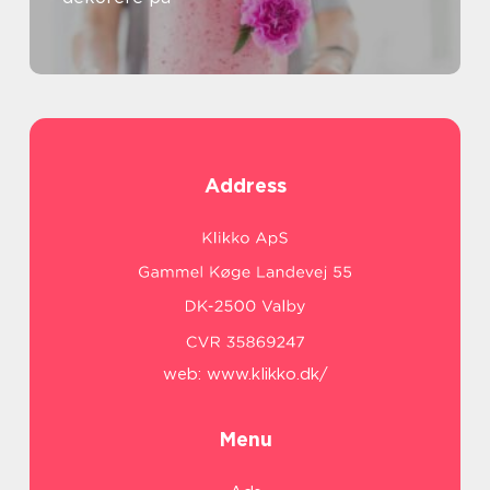
Address
web:
www.klikko.dk/
Menu