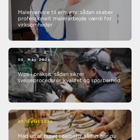
Malerservice til erhverv: sådan skaber
professionelt malerarbejde værdi for
virksomheder
06. May 2026
Wps i praksis: sådan sikrer
svejseprocedurer kvalitet og sporbarhed
07. April 2026
Mad ud af huset i aalborg: sådan gør du