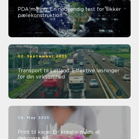
PDA måling: En nødvendig test for sikker
pælekonstruktion
02. September 2025
Transport til Letland: Effektive løsninger
for din virksomhed
08. May 2025
Print til kage: En kreativ måde at
dekorere på