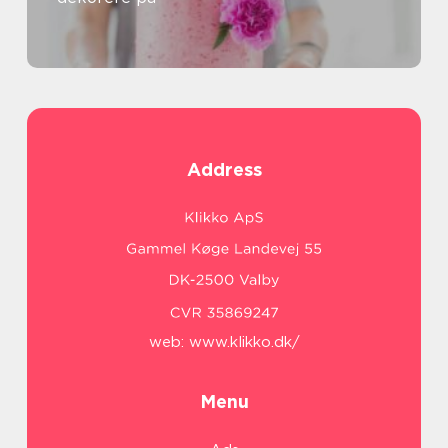
Address
web:
www.klikko.dk/
Menu