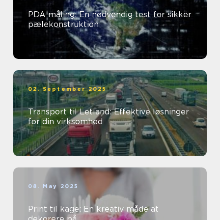
PDA måling: En nødvendig test for sikker
pælekonstruktion
02. September 2025
Transport til Letland: Effektive løsninger
for din virksomhed
08. May 2025
Print til kage: En kreativ måde at
dekorere på