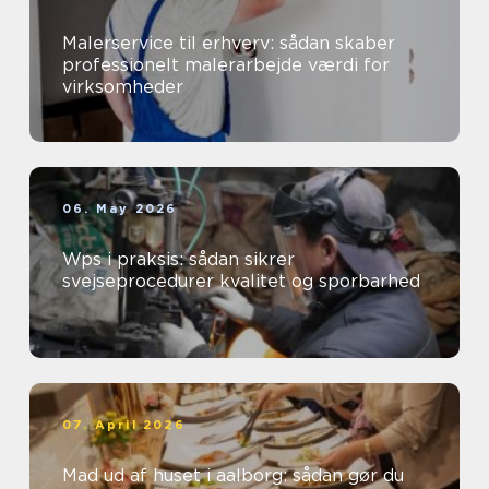
Malerservice til erhverv: sådan skaber
professionelt malerarbejde værdi for
virksomheder
06. May 2026
Wps i praksis: sådan sikrer
svejseprocedurer kvalitet og sporbarhed
07. April 2026
Mad ud af huset i aalborg: sådan gør du