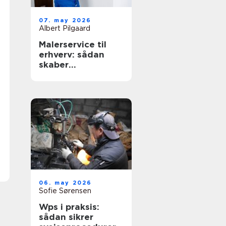
07. may 2026
Albert Pilgaard
Malerservice til
erhverv: sådan
skaber
professionelt
malerarbejde
værdi for
virksomheder
06. may 2026
Sofie Sørensen
Wps i praksis:
sådan sikrer