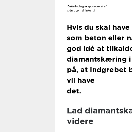
Hvis du skal have
som beton eller n
god idé at tilkal
diamantskæring i
på, at indgrebet 
vil have
d
Lad diamantskæ
videre