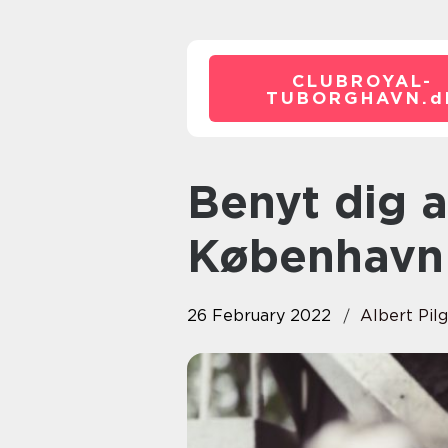
CLUBROYAL-
TUBORGHAVN.
d
Benyt dig af diamantskæring i
København
26 February 2022
Albert Pil