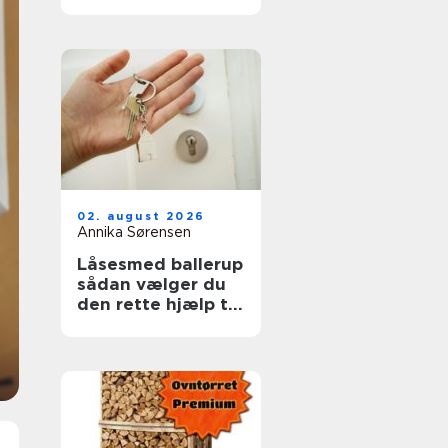
ruder året rundt
02. august 2026
Annika Sørensen
Låsesmed ballerup
sådan vælger du
den rette hjælp til
din sikkerhed