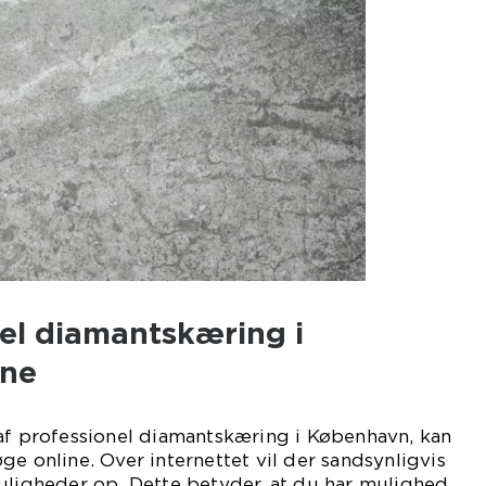
nel diamantskæring i
ine
 af professionel diamantskæring i København, kan
ge online. Over internettet vil der sandsynligvis
uligheder op. Dette betyder, at du har mulighed