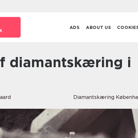
ADS
ABOUT US
COOKIE
k
gaard
Diamantskæring Københa