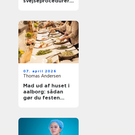
svejseprocedurer
kvalitet og
sporbarhed
07. april 2026
Thomas Andersen
Mad ud af huset i
aalborg: sådan
gør du festen
nemmere og
bedre