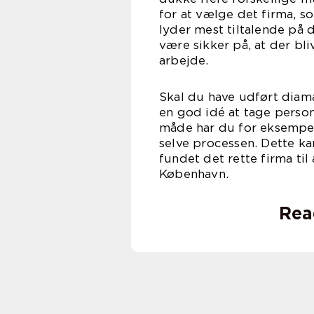
for at vælge det firma, 
lyder mest tiltalende på d
være sikker på, at der bli
arb
Skal du have udført dia
en god idé at tage perso
måde har du for eksempel
selve processen. Dette kan
fundet det rette firma ti
Købe
Rea