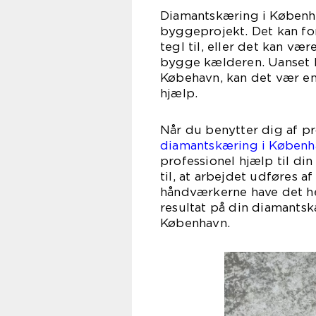
Diamantskæring i Københa
byggeprojekt. Det kan fo
tegl til, eller det kan væ
bygge kælderen. Uanset 
Købehavn, kan det vær en
hj
Når du benytter dig af pr
diamantskæring i Københ
professionel hjælp til di
til, at arbejdet udføres 
håndværkerne have det helt
resultat på din diamantsk
Købe