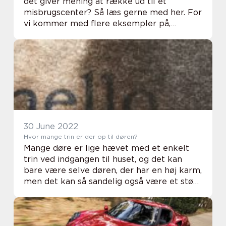
det giver mening at række ud til et
misbrugscenter? Så læs gerne med her. For
vi kommer med flere eksempler på,
hvornår det er præcis dette sted, du skal
vælge at tage hen. Tidspunkter hvor du bør
opsøge et mi...
30 June 2022
Hvor mange trin er der op til døren?
Mange døre er lige hævet med et enkelt
trin ved indgangen til huset, og det kan
bare være selve døren, der har en høj karm,
men det kan så sandelig også være et støbt
trin under døren af beton, som der udgør
denne lille opgang. Selvfølgelig kan trine...