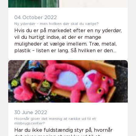
04 October 2022
Ny yderdør – men hvilken dør skal du vælge?
Hvis du er på markedet efter en ny yderdør,
vil du hurtigt indse, at der er mange
muligheder at vælge imellem. Træ, metal,
plastik – listen er lang. Så hvilken er den
rigtige for dig? Tja, det afhænger af dine
behov og dit budget. Hos klarfonst...
30 June 2022
Hvornår giver det mening at række ud til et
misbrugscenter?
Har du ikke fuldstændig styr på, hvornår