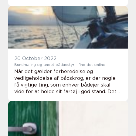
taske og garantien for dens kvalitet og
ægthed, men på den anden side er der fri...
20 October 2022
Bundmaling og andet bådudstyr – find det online
Når det gælder forberedelse og
vedligeholdelse af bådskrog, er der nogle
få vigtige ting, som enhver bådejer skal
vide for at holde sit fartøj i god stand. Det
første skridt er at rengøre skroget
regelmæssigt, både over og under
vandlinjen. Dette kan...