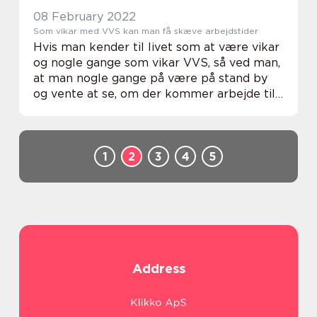
08 February 2022
Som vikar med VVS kan man få skæve arbejdstider
Hvis man kender til livet som at være vikar
og nogle gange som vikar VVS, så ved man,
at man nogle gange på være på stand by
og vente at se, om der kommer arbejde til
en – og det kan komme med kort varsel.
Det er l...
1
2
3
4
5
Address