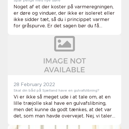
Spar penge med nye døre
Noget af et der koster på varmeregningen,
er døre og vinduer, der ikke er isoleret eller
ikke sidder tæt, så du i princippet varmer
for gråspurve. Er det sagen bør du få
udskiftet dine døre og vinduer. Du kan med
fordel få råd og vejledning af din tø...
28 February 2022
Skal din båd på Sjælland have en gulvafslibning?
Vi er ikke så meget ude i at tale om, at en
lille træjolle skal have en gulvafslibning,
men det kunne da godt tænkes, at det var
det, som man havde overvejet. Nej, vi taler
mere om en større båd, som der kunne
vær...