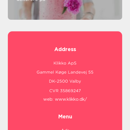
Address
web:
www.klikko.dk/
Menu