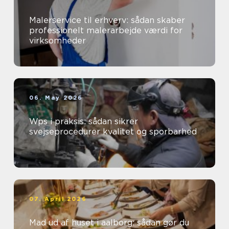
Malerservice til erhverv: sådan skaber
professionelt malerarbejde værdi for
virksomheder
06. May 2026
Wps i praksis: sådan sikrer
svejseprocedurer kvalitet og sporbarhed
07. April 2026
Mad ud af huset i aalborg: sådan gør du