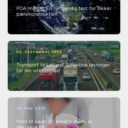
PDA måling: En nødvendig test for sikker
pælekonstruktion
02. September 2025
Transport til Letland: Effektive løsninger
for din virksomhed
08. May 2025
Print til kage: En kreativ måde at
dekorere på