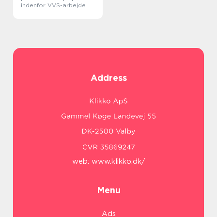
indenfor VVS-arbejde
Address
web:
www.klikko.dk/
Menu
Ads