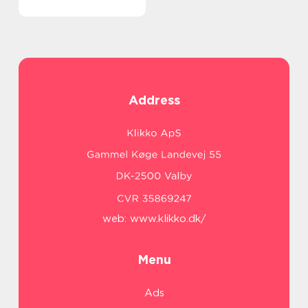
Address
web:
www.klikko.dk/
Menu
Ads