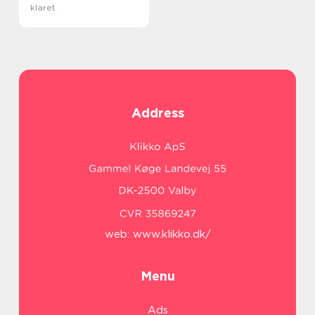
klaret
Address
web:
www.klikko.dk/
Menu
Ads