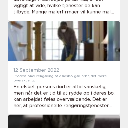
vigtigt at vide, hvilke tjenester de kan
tilbyde. Mange malerfirmaer vil kunne male
dit udvendige træværk, men nogle har
måske ikke den erfaring eller ekspertise,
der...
12 September 2022
Professionel rengøring af dødsbo gør arbejdet mere
overskueligt
En elsket persons død er altid vanskelig,
men når det er tid til at rydde op i deres bo,
kan arbejdet føles overvældende. Det er
her, at professionelle rengøringstjenester
kan komme ind og gøre arbejdet mere
overskueligt. Ved at hyre et team af ekspe...