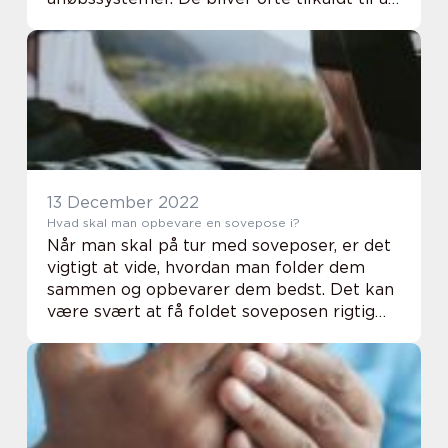
installere nye afløbssystemer eller udskifte
eksisterende systemer til både boliger o...
13 December 2022
Hvad skal man opbevare en sovepose i?
Når man skal på tur med soveposer, er det
vigtigt at vide, hvordan man folder dem
sammen og opbevarer dem bedst. Det kan
være svært at få foldet soveposen rigtig
sammen, men vi vil her give dig en guide til,
hvordan du gør. Vi vil også fortælle dig, ...