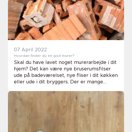
skabsdør, mens den dobbelte altandør
bliver benyttet m...
07 April 2022
Hvordan finder du en god murer?
Skal du have lavet noget murerarbejde i dit
hjem? Det kan være nye bruserumsfilser
ude på badeværelset, nye fliser i dit køkken
eller ude i dit bryggers. Der er mange
steder, hvor man kan have fliser, og alle
disse steder kræver en dygtig murer til a...