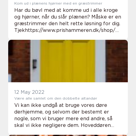
Kom ud i plænens hjørner med en græstrimmer
Har du bøvl med at komme ud i alle kroge
og hjørner, når du slår plænen? Måske er en
græstrimmer den helt rette løsning for dig.
Tjekhttps://www.prishammeren.dk/shop/m
akita-graestrimmere-494c1.html I
sommerhalvåret skal græsset ofte klippes i
de dans...
12 May 2022
Være alle samlet om den dobbelte altandør
Vi kan ikke undgå at bruge vores døre
derhjemme, og selvom der bestemt er
nogle, som vi bruger mere end andre, så
skal vi ikke negligere dem. Hoveddøren
bliver måske brugt mere end den, der er en