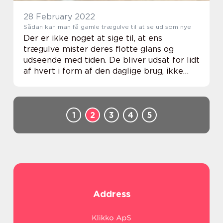
28 February 2022
Sådan kan man få gamle trægulve til at se ud som nye
Der er ikke noget at sige til, at ens
trægulve mister deres flotte glans og
udseende med tiden. De bliver udsat for lidt
af hvert i form af den daglige brug, ikke
mindst hvis man har mindre børn eller
husdyr i husholdningen. Det kan sk&a...
1
2
3
4
5
Address